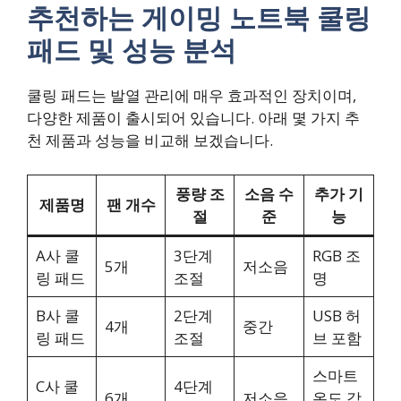
추천하는 게이밍 노트북 쿨링
패드 및 성능 분석
쿨링 패드는 발열 관리에 매우 효과적인 장치이며,
다양한 제품이 출시되어 있습니다. 아래 몇 가지 추
천 제품과 성능을 비교해 보겠습니다.
풍량 조
소음 수
추가 기
제품명
팬 개수
절
준
능
A사 쿨
3단계
RGB 조
5개
저소음
링 패드
조절
명
B사 쿨
2단계
USB 허
4개
중간
링 패드
조절
브 포함
스마트
C사 쿨
4단계
6개
저소음
온도 감