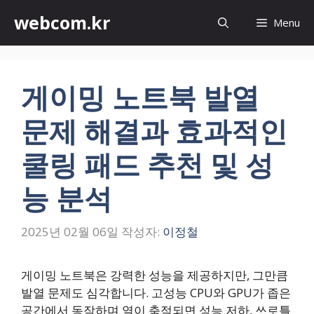
컨
webcom.kr
Menu
텐
츠
로
건
게이밍 노트북 발열
너
뛰
문제 해결과 효과적인
기
쿨링 패드 추천 및 성
능 분석
2025년 02월 06일
작성자:
이정철
게이밍 노트북은 강력한 성능을 제공하지만, 그만큼
발열 문제도 심각합니다. 고성능 CPU와 GPU가 좁은
공간에서 동작하며 열이 축적되면 성능 저하, 쓰로틀